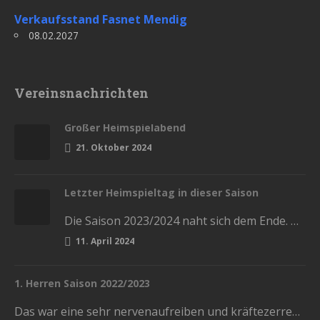
Verkaufsstand Fasnet Mendig
08.02.2027
Vereinsnachrichten
Großer Heimspielabend
21. Oktober 2024
Letzter Heimspieltag in dieser Saison
Die Saison 2023/2024 naht sich dem Ende. Diesen Samstag haben wir die letzten Heimspiele in der Stadthalle. Kommt und lasst…
11. April 2024
1. Herren Saison 2022/2023
Das war eine sehr nervenaufreiben und kräftezerrende Saison. Mit einem Ende, womit wir nicht gerechnet hatten. Die Vorrunde schlossen wir…