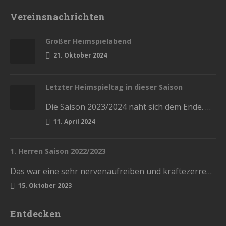
Vereinsnachrichten
Großer Heimspielabend
21. Oktober 2024
Letzter Heimspieltag in dieser Saison
Die Saison 2023/2024 naht sich dem Ende. Diesen Samstag haben wir die letzten Heimspiele in der Stadthalle. Kommt und lasst…
11. April 2024
1. Herren Saison 2022/2023
Das war eine sehr nervenaufreiben und kräftezerrende Saison. Mit einem Ende, womit wir nicht gerechnet hatten. Die Vorrunde schlossen wir…
15. Oktober 2023
Entdecken