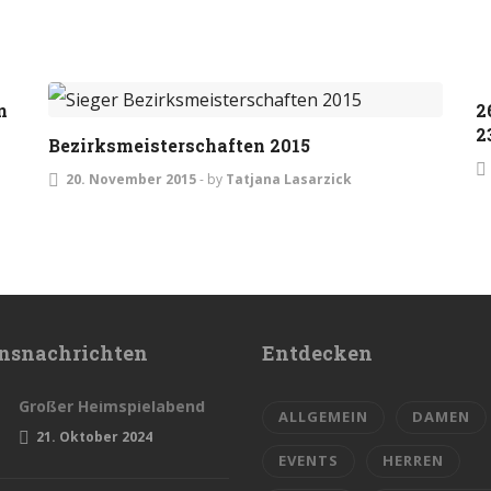
TURNIERE
n
2
2
Bezirksmeisterschaften 2015
20. November 2015
-
by
Tatjana Lasarzick
nsnachrichten
Entdecken
Großer Heimspielabend
ALLGEMEIN
DAMEN
21. Oktober 2024
EVENTS
HERREN