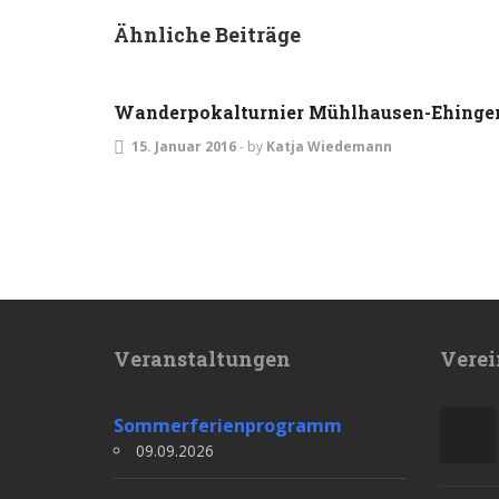
Ähnliche Beiträge
DAMEN
TURNIERE
Wanderpokalturnier Mühlhausen-Ehinge
15. Januar 2016
-
by
Katja Wiedemann
Veranstaltungen
Verei
Sommerferienprogramm
09.09.2026