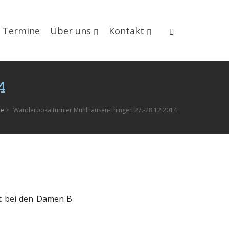
Termine
Über uns
Kontakt
4
re
>
Wanderpokalturnier Mühlhausen-Ehingen 27.-28.12.2014
pt bei den Damen B