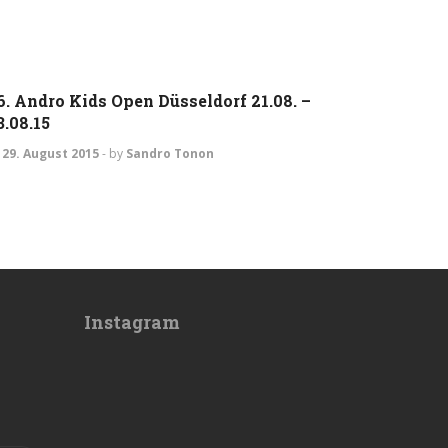
JUGEND
TURNIERE
6. Andro Kids Open Düsseldorf 21.08. –
3.08.15
29. August 2015
-
by
Sandro Tonon
Instagram