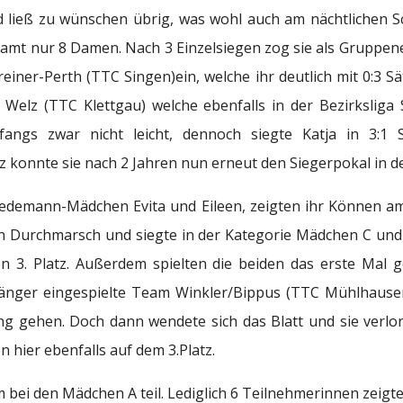
 ließ zu wünschen übrig, was wohl auch am nächtlichen S
samt nur 8 Damen. Nach 3 Einzelsiegen zog sie als Gruppene
iner-Perth (TTC Singen)ein, welche ihr deutlich mit 0:3 Sä
 Welz (TTC Klettgau) welche ebenfalls in der Bezirksliga 
fangs zwar nicht leicht, dennoch siegte Katja in 3:1
atz konnte sie nach 2 Jahren nun erneut den Siegerpokal in 
edemann-Mädchen Evita und Eileen, zeigten ihr Können am
n Durchmarsch und siegte in der Kategorie Mädchen C und E
 3. Platz. Außerdem spielten die beiden das erste Mal 
änger eingespielte Team Winkler/Bippus (TTC Mühlhausen
ng gehen. Doch dann wendete sich das Blatt und sie verlor
en hier ebenfalls auf dem 3.Platz.
m bei den Mädchen A teil. Lediglich 6 Teilnehmerinnen zeigte