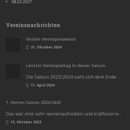
08.02.2027
Vereinsnachrichten
Großer Heimspielabend
21. Oktober 2024
Letzter Heimspieltag in dieser Saison
Die Saison 2023/2024 naht sich dem Ende. Diesen Samstag haben wir die letzten Heimspiele in der Stadthalle. Kommt und lasst…
11. April 2024
1. Herren Saison 2022/2023
Das war eine sehr nervenaufreiben und kräftezerrende Saison. Mit einem Ende, womit wir nicht gerechnet hatten. Die Vorrunde schlossen wir…
15. Oktober 2023