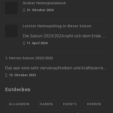
Großer Heimspielabend
21. Oktober 2024
Letzter Heimspieltag in dieser Saison
Die Saison 2023/2024 naht sich dem Ende. Diesen Samstag haben wir die letzten Heimspiele in der Stadthalle. Kommt und lasst…
11. April 2024
1. Herren Saison 2022/2023
Das war eine sehr nervenaufreiben und kräftezerrende Saison. Mit einem Ende, womit wir nicht gerechnet hatten. Die Vorrunde schlossen wir…
15. Oktober 2023
Entdecken
ALLGEMEIN
DAMEN
EVENTS
HERREN