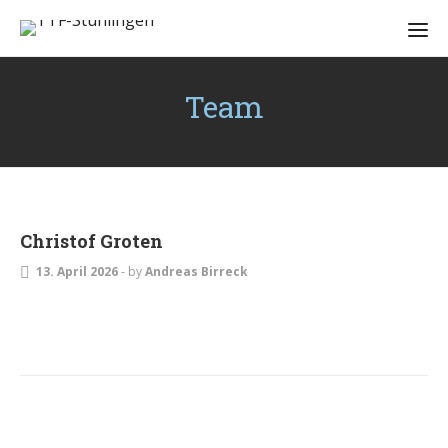
Team
Christof Groten
13. April 2026
-
by
Andreas Birreck