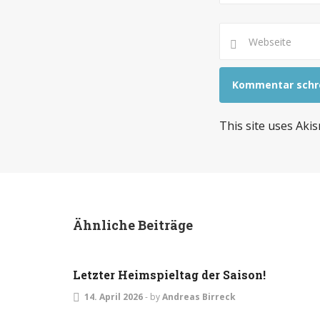
This site uses Aki
Ähnliche Beiträge
EVENTS
MEISTERSCHAFT
Letzter Heimspieltag der Saison!
14. April 2026
-
by
Andreas Birreck