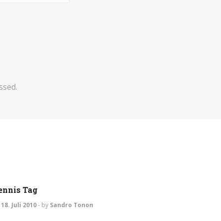
ssed.
EVENTS
ennis Tag
18. Juli 2010
-
by
Sandro Tonon