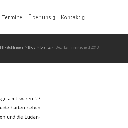
Termine
Über uns
Kontakt
TTF-Stühlingen
>
Blog
>
Events
>
Bezirksminientscheid 2013
nsgesamt waren 27
eide hatten neben
n und die Lucian-