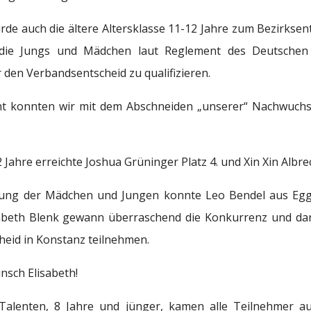
de auch die ältere Altersklasse 11-12 Jahre zum Bezirksen
n die Jungs und Mädchen laut Reglement des Deutsche
r den Verbandsentscheid zu qualifizieren.
cht konnten wir mit dem Abschneiden „unserer“ Nachwuchs
 Jahre erreichte Joshua Grüninger Platz 4. und Xin Xin Albrec
ung der Mädchen und Jungen konnte Leo Bendel aus Eggi
sabeth Blenk gewann überraschend die Konkurrenz und da
eid in Konstanz teilnehmen.
nsch Elisabeth!
Talenten, 8 Jahre und jünger, kamen alle Teilnehmer au