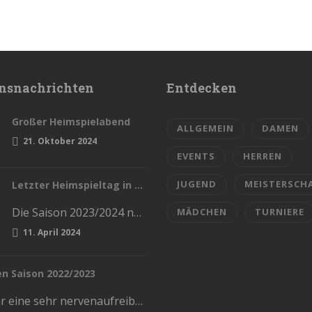
nsnachrichten
Entdecken
Großer Heimspielabend
ALLGEMEIN
DAMEN
21. Oktober 2024
EVENTS
HERREN
JUGEND
MEISTERSCH
Letzter Heimspieltag in dieser Saison
Die Saison 2023/2024 naht sich dem Ende. Diesen Samstag haben wir die letzten Heimspiele in der Stadthalle. Kommt und lasst…
MÄDCHEN
TURNIERE
11. April 2024
en Saison 2022/2023
Das war eine sehr nervenaufreiben und kräftezerrende Saison. Mit einem Ende, womit wir nicht gerechnet hatten. Die Vorrunde schlossen wir…