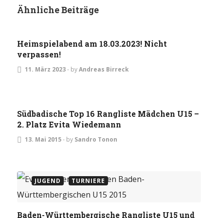
Ähnliche Beiträge
ALLGEMEIN
EVENTS
Heimspielabend am 18.03.2023! Nicht
verpassen!
11. März 2023
-
by
Andreas Birreck
JUGEND
TURNIERE
Südbadische Top 16 Rangliste Mädchen U15 –
2. Platz Evita Wiedemann
13. Mai 2015
-
by
Sandro Tonon
JUGEND
TURNIERE
Baden-Württembergische Rangliste U15 und