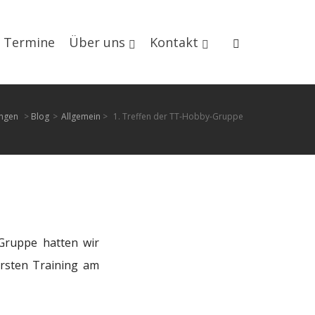
Termine
Über uns
Kontakt
ingen
>
Blog
>
Allgemein
>
1. Treffen der TT-Hobby-Gruppe
Gruppe hatten wir
ersten Training am