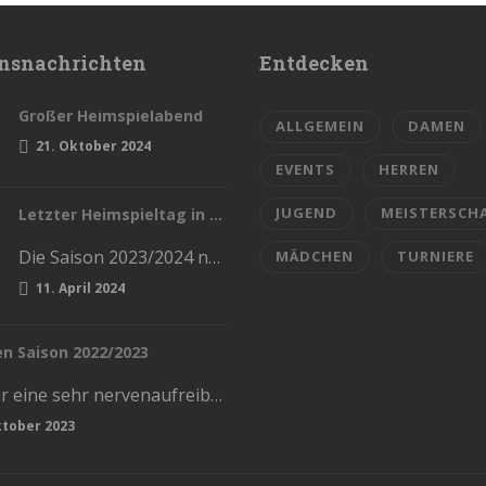
nsnachrichten
Entdecken
Großer Heimspielabend
ALLGEMEIN
DAMEN
21. Oktober 2024
EVENTS
HERREN
JUGEND
MEISTERSCH
Letzter Heimspieltag in dieser Saison
Die Saison 2023/2024 naht sich dem Ende. Diesen Samstag haben wir die letzten Heimspiele in der Stadthalle. Kommt und lasst…
MÄDCHEN
TURNIERE
11. April 2024
en Saison 2022/2023
Das war eine sehr nervenaufreiben und kräftezerrende Saison. Mit einem Ende, womit wir nicht gerechnet hatten. Die Vorrunde schlossen wir…
ktober 2023