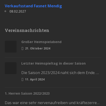
Verkaufsstand Fasnet Mendig
08.02.2027
Vereinsnachrichten
Großer Heimspielabend
21. Oktober 2024
Letzter Heimspieltag in dieser Saison
Die Saison 2023/2024 naht sich dem Ende. Diesen Samstag haben wir die letzten Heimspiele in der Stadthalle. Kommt und lasst…
11. April 2024
1. Herren Saison 2022/2023
Das war eine sehr nervenaufreiben und kräftezerrende Saison. Mit einem Ende, womit wir nicht gerechnet hatten. Die Vorrunde schlossen wir…