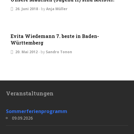
26. Juni 2018
-
by
Anja Müller
JUGEND
TURNIERE
Evita Wiedemann 7. beste in Baden-
Württemberg
20. Mai 2012
-
by
Sandro Tonon
Veranstaltungen
Sommerferienprogramm
09.09.2026