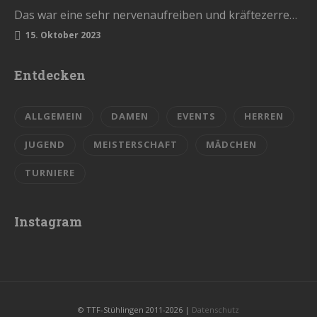
Das war eine sehr nervenaufreiben und kräftezerrende Saison. Mit einem Ende, womit wir nicht gerechnet hatten. Die Vorrunde schlossen wir…
15. Oktober 2023
Entdecken
ALLGEMEIN
DAMEN
EVENTS
HERREN
JUGEND
MEISTERSCHAFT
MÄDCHEN
TURNIERE
Instagram
© TTF-Stühlingen 2011-2026 |
Datenschutz