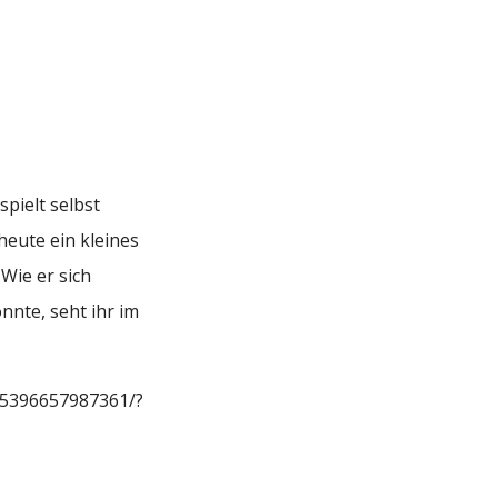
spielt selbst
heute ein kleines
Wie er sich
nnte, seht ihr im
155396657987361/?