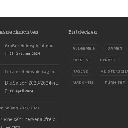
nsnachrichten
Entdecken
Großer Heimspielabend
ALLGEMEIN
DAMEN
21. Oktober 2024
EVENTS
HERREN
JUGEND
MEISTERSCH
Letzter Heimspieltag in dieser Saison
Die Saison 2023/2024 naht sich dem Ende. Diesen Samstag haben wir die letzten Heimspiele in der Stadthalle. Kommt und lasst…
MÄDCHEN
TURNIERE
11. April 2024
en Saison 2022/2023
Das war eine sehr nervenaufreiben und kräftezerrende Saison. Mit einem Ende, womit wir nicht gerechnet hatten. Die Vorrunde schlossen wir…
ktober 2023