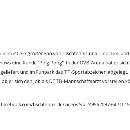
hausen
ist ein großer Fan von Tischtennis und
Timo Boll
und 
hows eine Runde “Ping Pong”. In der ÖVB-Arena hat er sich 
l geliefert und im Funpark das TT-Sportabzeichen abgelegt.
 ob er sich den Job als DTTB-Mannschaftsarzt vorstellen kö
.
w.facebook.com/tischtennis.de/videos/vb.249562097360/10