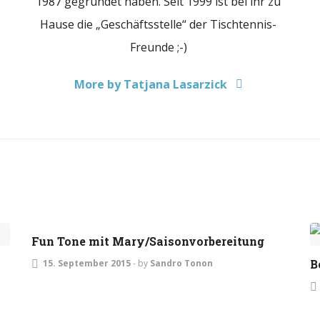
1987 gegründet haben. Seit 1999 ist bei ihr zu
Hause die „Geschäftsstelle“ der Tischtennis-
Freunde ;-)
More by Tatjana Lasarzick
ALLGEMEIN
Fun Tone mit Mary/Saisonvorbereitung
B
15. September 2015
-
by
Sandro Tonon