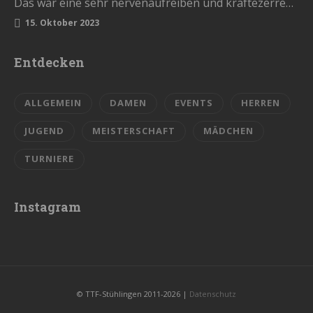
Das war eine sehr nervenaufreiben und kräftezerrende Saison. Mit einem Ende, womit wir nicht gerechnet hatten. Die Vorrunde schlossen wir…
15. Oktober 2023
Entdecken
ALLGEMEIN
DAMEN
EVENTS
HERREN
JUGEND
MEISTERSCHAFT
MÄDCHEN
TURNIERE
Instagram
© TTF-Stühlingen 2011-2026 |
Datenschutz