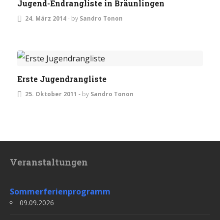
Jugend-Endrangliste in Bräunlingen
24. März 2014
-
by
Sandro Tonon
JUGEND
TURNIERE
Erste Jugendrangliste
25. Oktober 2011
-
by
Sandro Tonon
Veranstaltungen
Sommerferienprogramm
09.09.2026