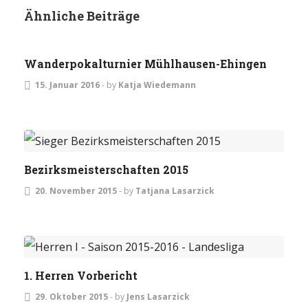
Ähnliche Beiträge
DAMEN
TURNIERE
Wanderpokalturnier Mühlhausen-Ehingen
15. Januar 2016
-
by
Katja Wiedemann
TURNIERE
Bezirksmeisterschaften 2015
20. November 2015
-
by
Tatjana Lasarzick
HERREN
1. Herren Vorbericht
29. Oktober 2015
-
by
Jens Lasarzick