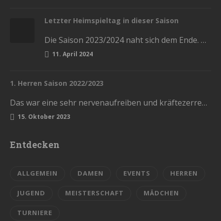
Letzter Heimspieltag in dieser Saison
Die Saison 2023/2024 naht sich dem Ende. Diesen Samstag haben wir die letzten Heimspiele in der Stadthalle. Kommt und lasst…
11. April 2024
1. Herren Saison 2022/2023
Das war eine sehr nervenaufreiben und kräftezerrende Saison. Mit einem Ende, womit wir nicht gerechnet hatten. Die Vorrunde schlossen wir…
15. Oktober 2023
Entdecken
ALLGEMEIN
DAMEN
EVENTS
HERREN
JUGEND
MEISTERSCHAFT
MÄDCHEN
TURNIERE