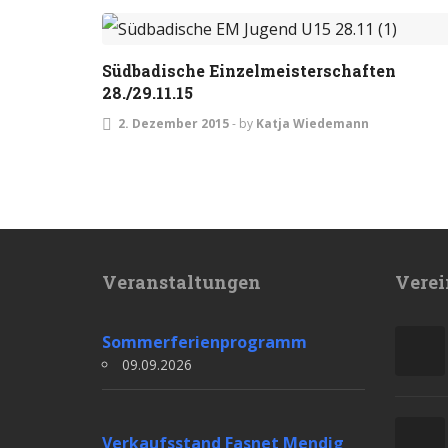
TURNIERE
Südbadische Einzelmeisterschaften
28./29.11.15
2. Dezember 2015
-
by
Katja Wiedemann
Veranstaltungen
Verei
Sommerferienprogramm
09.09.2026
Verkaufsstand Fasnet Mendig