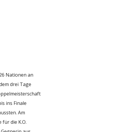
 26 Nationen an
i dem drei Tage
oppelmeisterschaft
is ins Finale
mussten. Am
für die K.O.
er Gegnerin aus