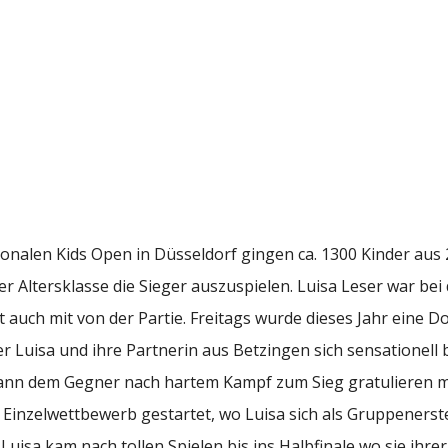
tionalen Kids Open in Düsseldorf gingen ca. 1300 Kinder aus
rer Altersklasse die Sieger auszuspielen. Luisa Leser war be
auch mit von der Partie. Freitags wurde dieses Jahr eine D
r Luisa und ihre Partnerin aus Betzingen sich sensationell b
dann dem Gegner nach hartem Kampf zum Sieg gratulieren 
Einzelwettbewerb gestartet, wo Luisa sich als Gruppenerste 
. Luisa kam nach tollen Spielen bis ins Halbfinale wo sie ihr