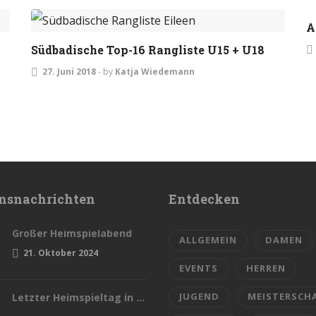
TURNIERE
A
Südbadische Top-16 Rangliste U15 + U18
27. Juni 2018
-
by
Katja Wiedemann
nsnachrichten
Entdecken
Großer Heimspielabend
ALLGEMEIN
DAMEN
21. Oktober 2024
EVENTS
HERREN
JUGEND
MEISTERSCH
Letzter Heimspieltag in dieser Saison