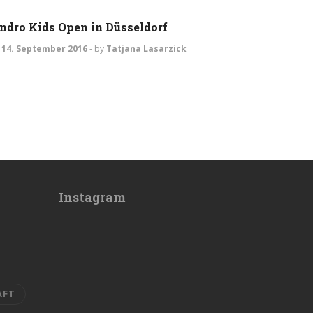
ndro Kids Open in Düsseldorf
14. September 2016
-
by
Tatjana Lasarzick
Instagram
AFT