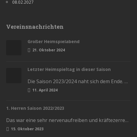
08.02.2027
Vereinsnachrichten
Großer Heimspielabend
21. Oktober 2024
Letzter Heimspieltag in dieser Saison
Die Saison 2023/2024 naht sich dem Ende. Diesen Samstag haben wir die letzten Heimspiele in der Stadthalle. Kommt und lasst…
11. April 2024
1. Herren Saison 2022/2023
Das war eine sehr nervenaufreiben und kräftezerrende Saison. Mit einem Ende, womit wir nicht gerechnet hatten. Die Vorrunde schlossen wir…
15. Oktober 2023