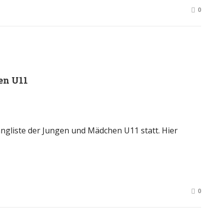
0
en U11
angliste der Jungen und Mädchen U11 statt. Hier
0