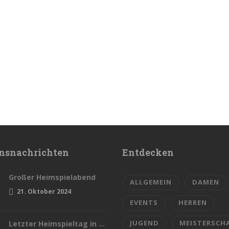
nsnachrichten
Entdecken
Großer Heimspielabend
ALLGEMEIN
DAMEN
21. Oktober 2024
EVENTS
HERREN
JUGEND
MEISTERSCH
Letzter Heimspieltag in dieser Saison