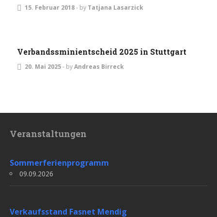
15. Februar 2018
-
by
Tatjana Lasarzick
EVENTS
JUGEND
TURNIERE
Verbandssminientscheid 2025 in Stuttgart
20. Mai 2025
-
by
Andreas Birreck
Veranstaltungen
Sommerferienprogramm
09.09.2026
Verkaufsstand Fasnet Mendig