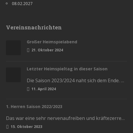
08.02.2027
Vereinsnachrichten
Großer Heimspielabend
21. Oktober 2024
Letzter Heimspieltag in dieser Saison
Die Saison 2023/2024 naht sich dem Ende. Diesen Samstag haben wir die letzten Heimspiele in der Stadthalle. Kommt und lasst…
11. April 2024
1. Herren Saison 2022/2023
Das war eine sehr nervenaufreiben und kräftezerrende Saison. Mit einem Ende, womit wir nicht gerechnet hatten. Die Vorrunde schlossen wir…
15. Oktober 2023