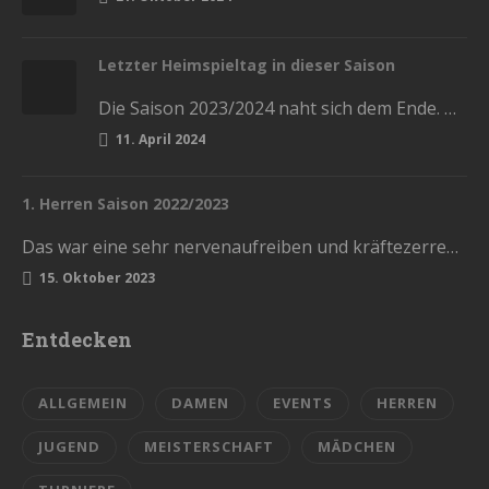
Letzter Heimspieltag in dieser Saison
Die Saison 2023/2024 naht sich dem Ende. Diesen Samstag haben wir die letzten Heimspiele in der Stadthalle. Kommt und lasst…
11. April 2024
1. Herren Saison 2022/2023
Das war eine sehr nervenaufreiben und kräftezerrende Saison. Mit einem Ende, womit wir nicht gerechnet hatten. Die Vorrunde schlossen wir…
15. Oktober 2023
Entdecken
ALLGEMEIN
DAMEN
EVENTS
HERREN
JUGEND
MEISTERSCHAFT
MÄDCHEN