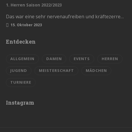
1. Herren Saison 2022/2023
Das war eine sehr nervenaufreiben und kräftezerrende Saison. Mit einem Ende, womit wir nicht gerechnet hatten. Die Vorrunde schlossen wir…
15. Oktober 2023
Entdecken
ALLGEMEIN
DAMEN
EVENTS
HERREN
JUGEND
MEISTERSCHAFT
MÄDCHEN
TURNIERE
Instagram