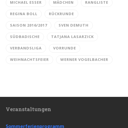
MICHAEL ESSER
MÄDCHEN
RANGLISTE
REGINA BOLL
RÜCKRUNDE
SAISON 2016/2017
SVEN DEMUTH
SÜDBADISCHE
TATJANA LASARZICK
VERBANDSLIGA
VORRUNDE
WEIHNACHTSFEIER
WERNER VOGELBACHER
Veranstaltungen
Sommerferienprogramm