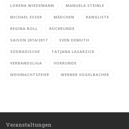
LORENA WIEDEMANN
MANUELA STEINLE
MICHAEL ESSER
MÄDCHEN
RANGLISTE
REGINA BOLL
RÜCKRUNDE
SAISON 2016/2017
SVEN DEMUTH
SÜDBADISCHE
TATJANA LASARZICK
VERBANDSLIGA
VORRUNDE
WEIHNACHTSFEIER
WERNER VOGELBACHER
Veranstaltungen