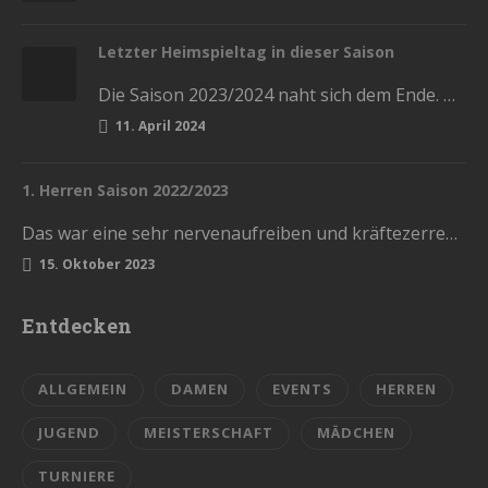
Letzter Heimspieltag in dieser Saison
Die Saison 2023/2024 naht sich dem Ende. Diesen Samstag haben wir die letzten Heimspiele in der Stadthalle. Kommt und lasst…
11. April 2024
1. Herren Saison 2022/2023
Das war eine sehr nervenaufreiben und kräftezerrende Saison. Mit einem Ende, womit wir nicht gerechnet hatten. Die Vorrunde schlossen wir…
15. Oktober 2023
Entdecken
ALLGEMEIN
DAMEN
EVENTS
HERREN
JUGEND
MEISTERSCHAFT
MÄDCHEN
TURNIERE