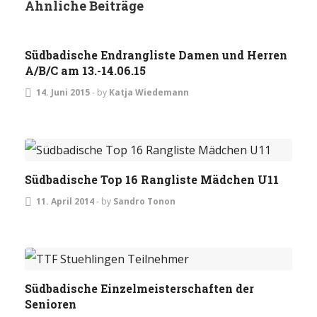
Ähnliche Beiträge
TURNIERE
Südbadische Endrangliste Damen und Herren
A/B/C am 13.-14.06.15
14. Juni 2015
-
by
Katja Wiedemann
JUGEND
TURNIERE
Südbadische Top 16 Rangliste Mädchen U11
11. April 2014
-
by
Sandro Tonon
TURNIERE
Südbadische Einzelmeisterschaften der
Senioren