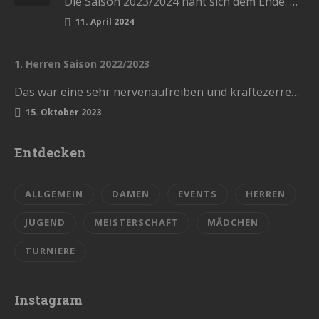
Die Saison 2023/2024 naht sich dem Ende. Diesen Samstag haben wir die letzten Heimspiele in der Stadthalle. Kommt und lasst…
11. April 2024
1. Herren Saison 2022/2023
Das war eine sehr nervenaufreiben und kräftezerrende Saison. Mit einem Ende, womit wir nicht gerechnet hatten. Die Vorrunde schlossen wir…
15. Oktober 2023
Entdecken
ALLGEMEIN
DAMEN
EVENTS
HERREN
JUGEND
MEISTERSCHAFT
MÄDCHEN
TURNIERE
Instagram